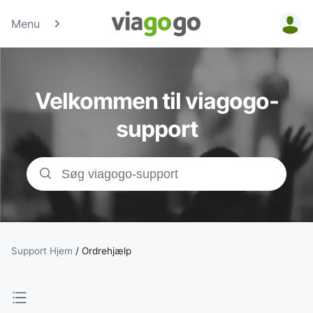
Menu
Billetter - Konc
Sports- &amp;
Velkommen til viagogo-
Teaterbilletter 
support
viagogo-
billetmarkedsp
Support Hjem
/
Ordrehjælp