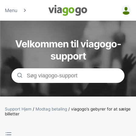
Menu
Billetter - Konc
Sports- &amp;
Velkommen til viagogo-
Teaterbilletter 
support
viagogo-
billetmarkedsp
Support Hjem
/
Modtag betaling
/
viagogo’s gebyrer for at sælge
billetter