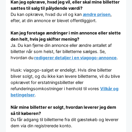
Kan jeg opkræve, hvad jeg vil, eller skal mine billetter
sættes til salg til pålydende værdi?
Du kan opkræve, hvad du vil og kan
ændre prisen
,
efter, at din annonce er blevet offentliggjort.
Kan jeg foretage ændringer i min annonce eller slette
den helt, hvis jeg skifter mening?
Ja. Du kan fjerne din annonce eller ændre antallet af
billetter når som helst, før billetterne sælges. Se,
hvordan du
redigerer detaljer i en viagogo-annonce
.
Husk: viagogo-salget er endeligt. Hvis dine billetter
bliver solgt, og du ikke kan levere billetterne, vil du blive
opkrævet for erstatningsbilletter eller
refunderingsomkostninger i henhold til vores
Vilkår og
betingelser
.
Når mine billetter er solgt, hvordan leverer jeg dem
så til køberen?
Du får adgang til billetterne fra dit gæstekøb og leverer
dem via din registrerede konto.