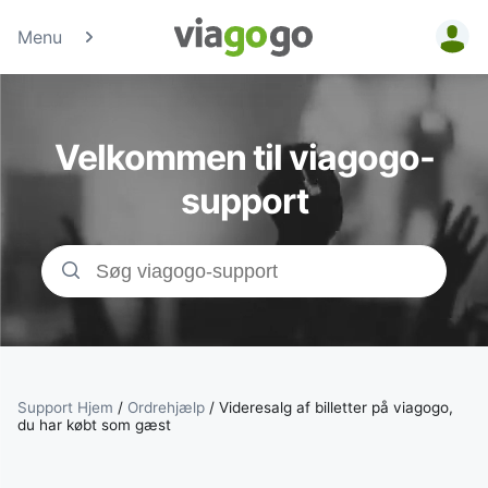
Menu
Billetter - Konc
Sports- &amp;
Velkommen til viagogo-
Teaterbilletter 
support
viagogo-
billetmarkedsp
Support Hjem
/
Ordrehjælp
/
Videresalg af billetter på viagogo,
du har købt som gæst