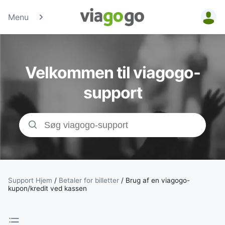
Menu
Billetter - Konc
Sports- &amp;
Velkommen til viagogo-
Teaterbilletter 
support
viagogo-
billetmarkedsp
Support Hjem
/
Betaler for billetter
/
Brug af en viagogo-
kupon/kredit ved kassen