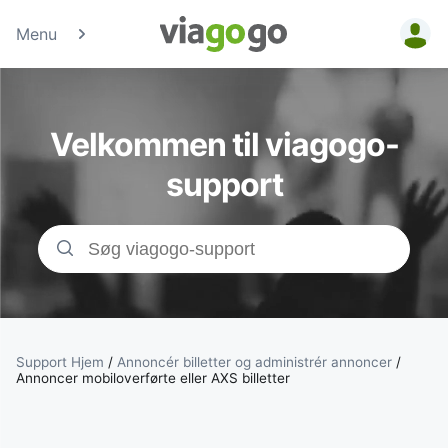
Menu
Billetter - Konc
Sports- &amp;
Velkommen til viagogo-
Teaterbilletter 
support
viagogo-
billetmarkedsp
Support Hjem
/
Annoncér billetter og administrér annoncer
/
Annoncer mobiloverførte eller AXS billetter