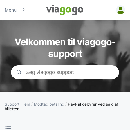
Menu
Billetter - Konc
Sports- &amp;
Velkommen til viagogo-
Teaterbilletter 
support
viagogo-
billetmarkedsp
Support Hjem
/
Modtag betaling
/
PayPal gebyrer ved salg af
billetter