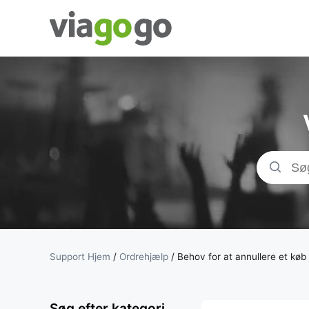
Billetter - Koncer
Sports- &amp;
Teaterbilletter |
viagogo-
billetmarkedspl
Support Hjem
/
Ordrehjælp
/
Behov for at annullere et køb
Søg efter kategori