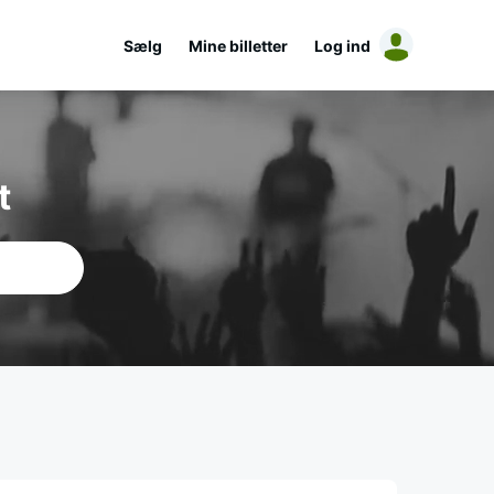
Sælg
Mine billetter
Log ind
t