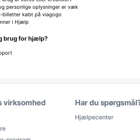
og personlige oplysninger er væk
-billetter købt på viagogo
ner i Hjælp
g brug for hjælp?
pport
s virksomhed
Har du spørgsmål
Hjælpecenter
re
ate-program