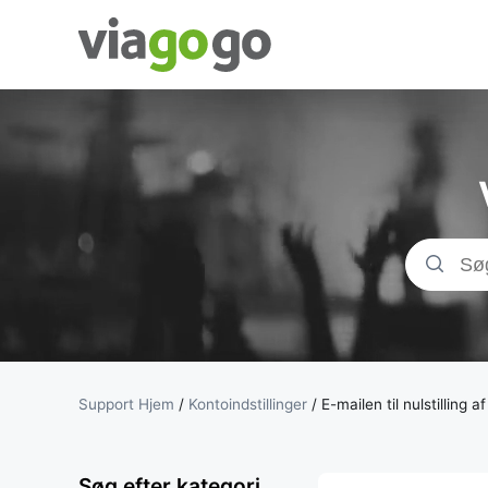
Billetter - Koncer
Sports- &amp;
Teaterbilletter |
viagogo-
billetmarkedspl
Support Hjem
/
Kontoindstillinger
/
E-mailen til nulstillin
Søg efter kategori