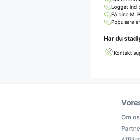
Logget ind 
Få dine MLB
Populære em
Har du stadi
Kontakt su
Vore
Om os
Partne
Affili