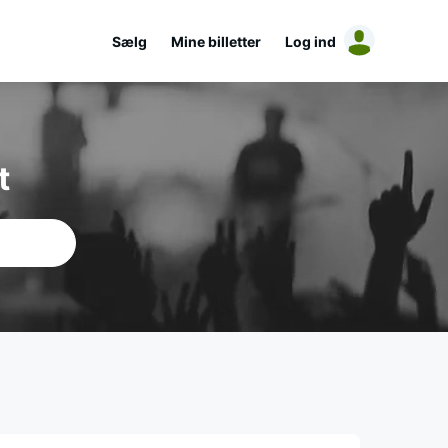
Sælg
Mine billetter
Log ind
t