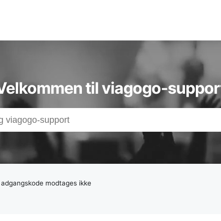
t-,
Velkommen til viagogo-suppor
adsen
g af adgangskode modtages ikke