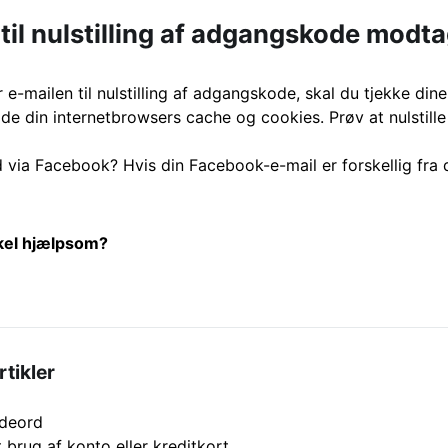
til nulstilling af adgangskode modta
r e-mailen til nulstilling af adgangskode, skal du tjekke din
dde din internetbrowsers cache og cookies. Prøv at nulstil
via Facebook? Hvis din Facebook-e-mail er forskellig fra 
ikel hjælpsom?
rtikler
odeord
 brug af konto eller kreditkort