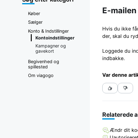
E-mailen 
Køber
Sælger
Hvis du ikke få
Konto & Indstillinger
der, skal du ry
Kontoindstillinger
Kampagner og
Loggede du ind 
gavekort
indbakke.
Begivenhed og
spillested
Var denne art
Om viagogo
Relaterede a
Ændr dit k
Uautoriseret