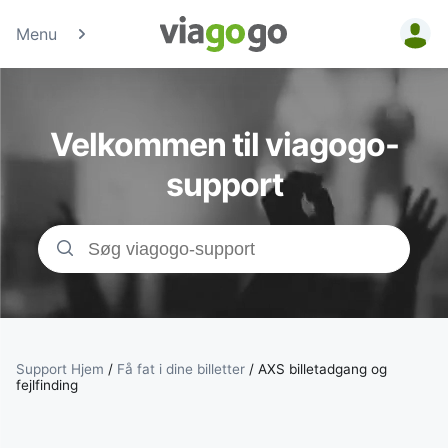
Menu
Billetter - Konc
Sports- &amp;
Velkommen til viagogo-
Teaterbilletter 
support
viagogo-
billetmarkedsp
Support Hjem
/
Få fat i dine billetter
/
AXS billetadgang og
fejlfinding