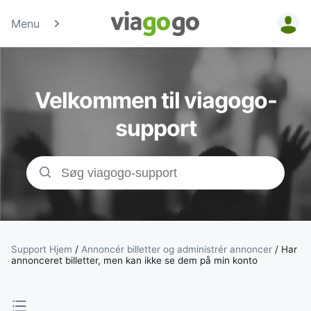
Menu
Billetter - Konc
Sports- &amp;
Velkommen til viagogo-
Teaterbilletter 
support
viagogo-
billetmarkedsp
Support Hjem
/
Annoncér billetter og administrér annoncer
/
Har
annonceret billetter, men kan ikke se dem på min konto