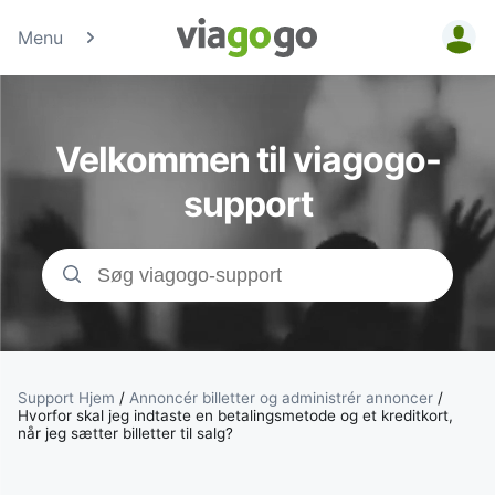
Menu
Billetter - Konc
Sports- &amp;
Velkommen til viagogo-
Teaterbilletter 
support
viagogo-
billetmarkedsp
Support Hjem
/
Annoncér billetter og administrér annoncer
/
Hvorfor skal jeg indtaste en betalingsmetode og et kreditkort,
når jeg sætter billetter til salg?