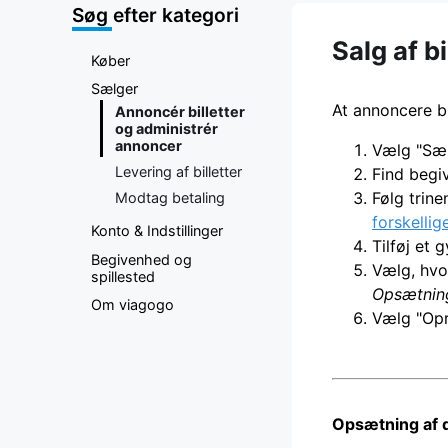
Søg efter kategori
Salg af b
Køber
Sælger
At annoncere bi
Annoncér billetter
og administrér
annoncer
Vælg "Sæl
Levering af billetter
Find begi
Følg trine
Modtag betaling
forskelli
Konto & Indstillinger
Tilføj et 
Begivenhed og
Vælg, hvo
spillested
Opsætning
Om viagogo
Vælg "Opr
Opsætning af d