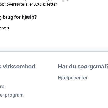
iloverførte eller AXS billetter
g brug for hjælp?
pport
s virksomhed
Har du spørgsmål
Hjælpecenter
re
ate-program