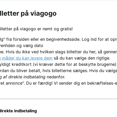
illetter på viagogo
lletter på viagogo er nemt og gratis!
g" fra forsiden eller en begivenhedsside. Log ind for at op
venhden og vælg dato
ne. Hvis du ikke ved hvilken slags billetter du her, så gen
ge måder du kan levere dem
så du kan vælge den rigtige.
gyldigt kreditkort (vi kræver dette for at beskytte brugerne)
rdan du bliver betalt, hvis billetterne sælges. Hvis du væl
 af direkte indbetaling
nedenfor.
et annonce". Du er færdig! Vi sender dig en bekræftelses-e-
irekte indbetaling