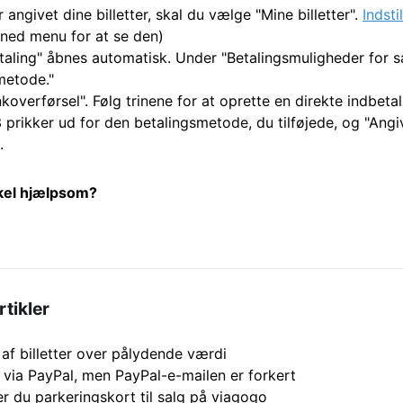
 angivet dine billetter, skal du vælge "Mine billetter".
Indsti
-ned menu for at se den)
aling" åbnes automatisk. Under "Betalingsmuligheder for sal
metode."
overførsel". Følg trinene for at oprette en direkte indbeta
 prikker ud for den betalingsmetode, du tilføjede, og "Ang
.
ikel hjælpsom?
rtikler
af billetter over pålydende værdi
t via PayPal, men PayPal-e-mailen er forkert
r du parkeringskort til salg på viagogo