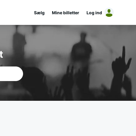
Sælg
Mine billetter
Log ind
t