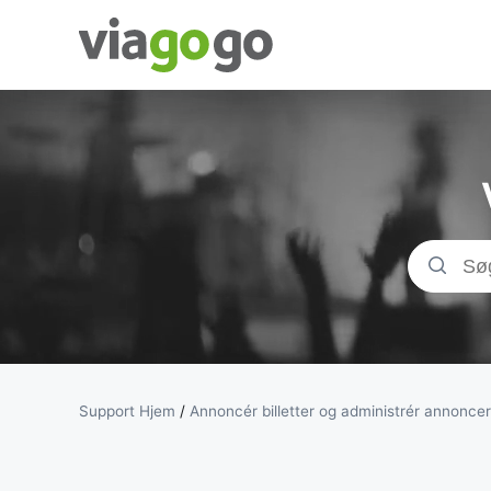
Billetter - Koncer
Sports- &amp;
Teaterbilletter |
viagogo-
billetmarkedspl
Support Hjem
/
Annoncér billetter og administrér annoncer