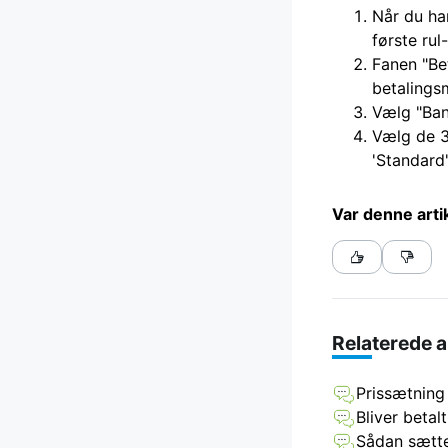
Når du har
første rul
Fanen "Bet
betalings
Vælg "Bank
Vælg de 3
'Standard'
Var denne art
Relaterede a
Prissætning 
Bliver betal
Sådan sætte