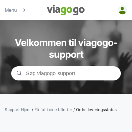
Menu
Billetter - Konc
Sports- &amp;
Velkommen til viagogo-
Teaterbilletter 
support
viagogo-
billetmarkedsp
Support Hjem
/
Få fat i dine billetter
/
Ordre leveringsstatus