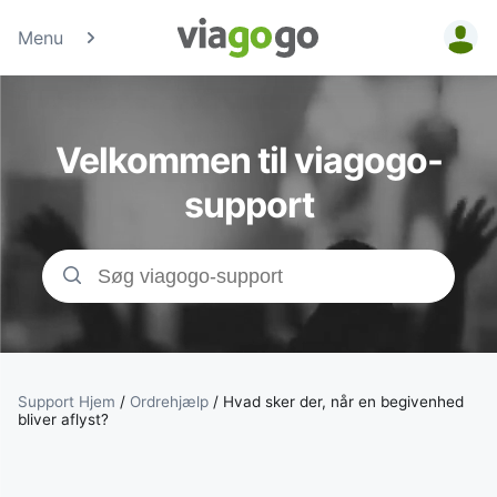
Menu
Billetter - Konc
Sports- &amp;
Velkommen til viagogo-
Teaterbilletter 
support
viagogo-
billetmarkedsp
Support Hjem
/
Ordrehjælp
/
Hvad sker der, når en begivenhed
bliver aflyst?